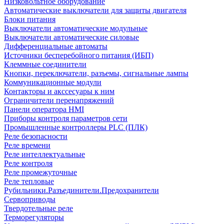
Низковольтное оборудование
Автоматические выключатели для защиты двигателя
Блоки питания
Выключатели автоматические модульные
Выключатели автоматические силовые
Дифференциальные автоматы
Источники бесперебойного питания (ИБП)
Клеммные соединители
Кнопки, переключатели, разъемы, сигнальные лампы
Коммуникационные модули
Контакторы и акссесуары к ним
Ограничители перенапряжений
Панели оператора HMI
Приборы контроля параметров сети
Промышленные контроллеры PLC (ПЛК)
Реле безопасности
Реле времени
Реле интеллектуальные
Реле контроля
Реле промежуточные
Реле тепловые
Рубильники.Разъединители.Предохранители
Сервоприводы
Твердотельные реле
Терморегуляторы