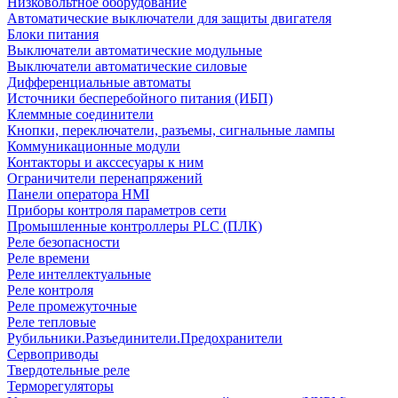
Низковольтное оборудование
Автоматические выключатели для защиты двигателя
Блоки питания
Выключатели автоматические модульные
Выключатели автоматические силовые
Дифференциальные автоматы
Источники бесперебойного питания (ИБП)
Клеммные соединители
Кнопки, переключатели, разъемы, сигнальные лампы
Коммуникационные модули
Контакторы и акссесуары к ним
Ограничители перенапряжений
Панели оператора HMI
Приборы контроля параметров сети
Промышленные контроллеры PLC (ПЛК)
Реле безопасности
Реле времени
Реле интеллектуальные
Реле контроля
Реле промежуточные
Реле тепловые
Рубильники.Разъединители.Предохранители
Сервоприводы
Твердотельные реле
Терморегуляторы