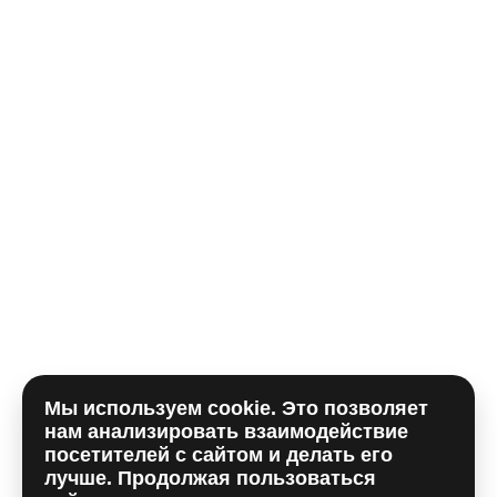
Телефон*
E-mail
Комментарий
Мы используем cookie. Это позволяет
Отправляя форму, вы принимаете
политику
нам анализировать взаимодействие
использования сookie
и даете согласие на
обработку
посетителей с сайтом и делать его
персональных данный
лучше. Продолжая пользоваться