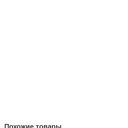
Телефон*
E-mail
Согласие на
обработку персональных данных
Похожие товары