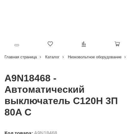
Главная страница
Каталог
Низковольтное оборудование
В
A9N18468 -
Автоматический
выключатель C120H 3П
80A C
Код товара:
A9N18468