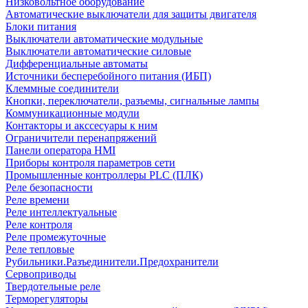
Низковольтное оборудование
Автоматические выключатели для защиты двигателя
Блоки питания
Выключатели автоматические модульные
Выключатели автоматические силовые
Дифференциальные автоматы
Источники бесперебойного питания (ИБП)
Клеммные соединители
Кнопки, переключатели, разъемы, сигнальные лампы
Коммуникационные модули
Контакторы и акссесуары к ним
Ограничители перенапряжений
Панели оператора HMI
Приборы контроля параметров сети
Промышленные контроллеры PLC (ПЛК)
Реле безопасности
Реле времени
Реле интеллектуальные
Реле контроля
Реле промежуточные
Реле тепловые
Рубильники.Разъединители.Предохранители
Сервоприводы
Твердотельные реле
Терморегуляторы