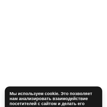
Телефон*
E-mail
Комментарий
Мы используем cookie. Это позволяет
Отправляя форму, вы принимаете
политику
нам анализировать взаимодействие
использования сookie
и даете согласие на
обработку
посетителей с сайтом и делать его
персональных данный