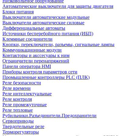
Низковольтное оборудование
Автоматические выключатели для защиты двигателя
Блоки питания
Выключатели автоматические модульные
Выключатели автоматические силовые
Дифференциальные автоматы
Источники бесперебойного питания (ИБП)
Клеммные соединители
Кнопки, переключатели, разъемы, сигнальные лампы
Коммуникационные модули
Контакторы и акссесуары к ним
Ограничители перенапряжений
Панели оператора HMI
Приборы контроля параметров сети
Промышленные контроллеры PLC (ПЛК)
Реле безопасности
Реле времени
Реле интеллектуальные
Реле контроля
Реле промежуточные
Реле тепловые
Рубильники.Разъединители.Предохранители
Сервоприводы
Твердотельные реле
Терморегуляторы