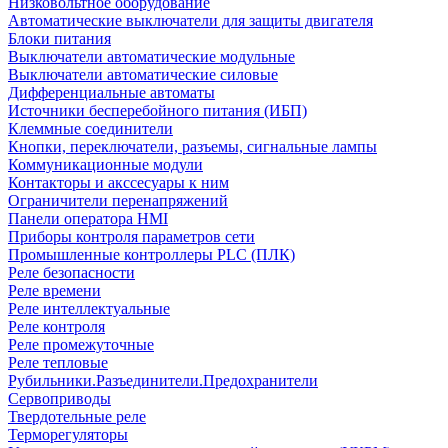
Низковольтное оборудование
Автоматические выключатели для защиты двигателя
Блоки питания
Выключатели автоматические модульные
Выключатели автоматические силовые
Дифференциальные автоматы
Источники бесперебойного питания (ИБП)
Клеммные соединители
Кнопки, переключатели, разъемы, сигнальные лампы
Коммуникационные модули
Контакторы и акссесуары к ним
Ограничители перенапряжений
Панели оператора HMI
Приборы контроля параметров сети
Промышленные контроллеры PLC (ПЛК)
Реле безопасности
Реле времени
Реле интеллектуальные
Реле контроля
Реле промежуточные
Реле тепловые
Рубильники.Разъединители.Предохранители
Сервоприводы
Твердотельные реле
Терморегуляторы