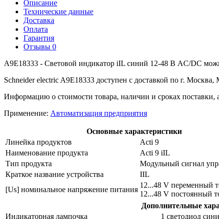
Описание
Технические данные
Доставка
Оплата
Гарантия
Отзывы
0
A9E18333 - Световой индикатор iIL синий 12-48 В AC/DC можн
Schneider electric A9E18333 доступен с доставкой по г. Москва
Информацию о стоимости товара, наличии и сроках поставки, 
Применение:
Автоматизация предприятия
Основные характеристики
Линейка продуктов
Acti 9
Наименование продукта
Acti 9 iIL
Тип продукта
Модульный сигнал упр
Краткое название устройства
IIL
12...48 V переменный т
[Us] номинальное напряжение питания
12...48 V постоянный т
Дополнительные хар
Индикаторная лампочка
1 светодиод сини