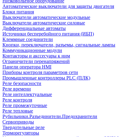
Низковольтное оборудование
Автоматические выключатели для защиты двигателя
Блоки питания
Выключатели автоматические модульные
Выключатели автоматические силовые
Дифференциальные автоматы
Источники бесперебойного питания (ИБП)
Клеммные соединители
Кнопки, переключатели, разъемы, сигнальные лампы
Коммуникационные модули
Контакторы и акссесуары к ним
Ограничители перенапряжений
Панели оператора HMI
Приборы контроля параметров сети
Промышленные контроллеры PLC (ПЛК)
Реле безопасности
Реле времени
Реле интеллектуальные
Реле контроля
Реле промежуточные
Реле тепловые
Рубильники.Разъединители.Предохранители
Сервоприводы
Твердотельные реле
Терморегуляторы