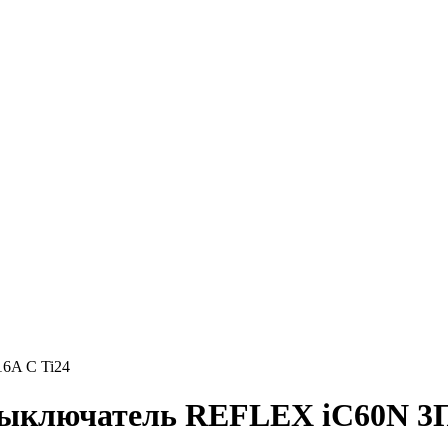
6A C Ti24
выключатель REFLEX iC60N 3П