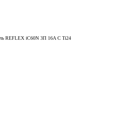
ль REFLEX iC60N 3П 16A C Ti24