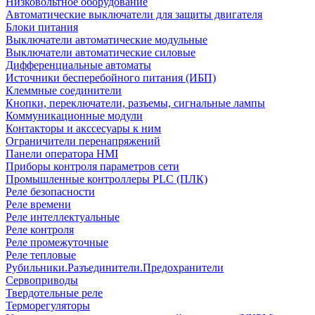
Низковольтное оборудование
Автоматические выключатели для защиты двигателя
Блоки питания
Выключатели автоматические модульные
Выключатели автоматические силовые
Дифференциальные автоматы
Источники бесперебойного питания (ИБП)
Клеммные соединители
Кнопки, переключатели, разъемы, сигнальные лампы
Коммуникационные модули
Контакторы и акссесуары к ним
Ограничители перенапряжений
Панели оператора HMI
Приборы контроля параметров сети
Промышленные контроллеры PLC (ПЛК)
Реле безопасности
Реле времени
Реле интеллектуальные
Реле контроля
Реле промежуточные
Реле тепловые
Рубильники.Разъединители.Предохранители
Сервоприводы
Твердотельные реле
Терморегуляторы