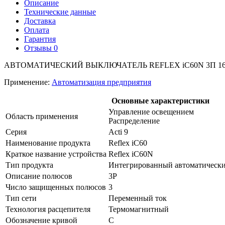
Описание
Технические данные
Доставка
Оплата
Гарантия
Отзывы
0
АВТОМАТИЧЕСКИЙ ВЫКЛЮЧАТЕЛЬ REFLEX iC60N 3П 16A
Применение:
Автоматизация предприятия
Основные характеристики
Управление освещением
Область применения
Распределение
Серия
Acti 9
Наименование продукта
Reflex iC60
Краткое название устройства
Reflex iC60N
Тип продукта
Интегрированный автоматически
Описание полюсов
3P
Число защищенных полюсов
3
Тип сети
Переменный ток
Технология расцепителя
Термомагнитный
Обозначение кривой
С