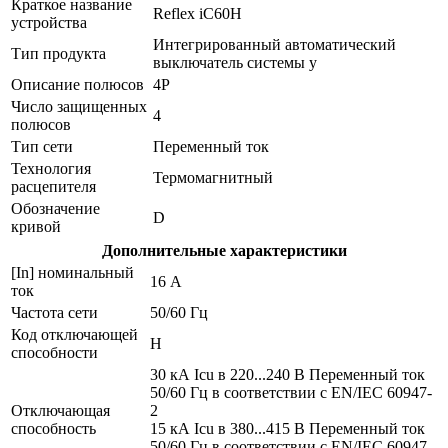
Краткое название
Reflex iC60H
устройства
Интегрированный автоматический
Тип продукта
выключатель системы у
Описание полюсов
4P
Число защищенных
4
полюсов
Тип сети
Переменный ток
Технология
Термомагнитный
расцепителя
Обозначение
D
кривой
Дополнительные характеристики
[In] номинальный
16 А
ток
Частота сети
50/60 Гц
Код отключающей
H
способности
30 кА Icu в 220...240 В Переменный ток
50/60 Гц в соответствии с EN/IEC 60947-
Отключающая
2
способность
15 кА Icu в 380...415 В Переменный ток
50/60 Гц в соответствии с EN/IEC 60947-