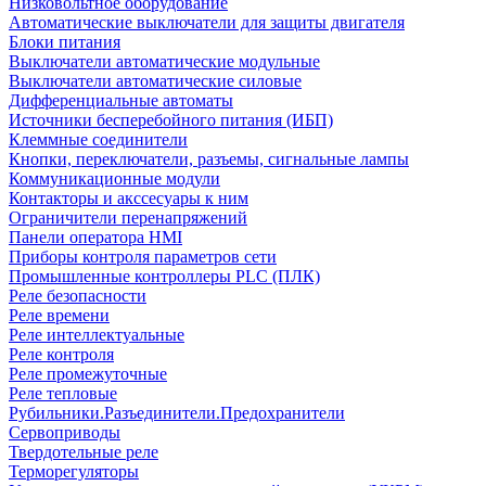
Низковольтное оборудование
Автоматические выключатели для защиты двигателя
Блоки питания
Выключатели автоматические модульные
Выключатели автоматические силовые
Дифференциальные автоматы
Источники бесперебойного питания (ИБП)
Клеммные соединители
Кнопки, переключатели, разъемы, сигнальные лампы
Коммуникационные модули
Контакторы и акссесуары к ним
Ограничители перенапряжений
Панели оператора HMI
Приборы контроля параметров сети
Промышленные контроллеры PLC (ПЛК)
Реле безопасности
Реле времени
Реле интеллектуальные
Реле контроля
Реле промежуточные
Реле тепловые
Рубильники.Разъединители.Предохранители
Сервоприводы
Твердотельные реле
Терморегуляторы