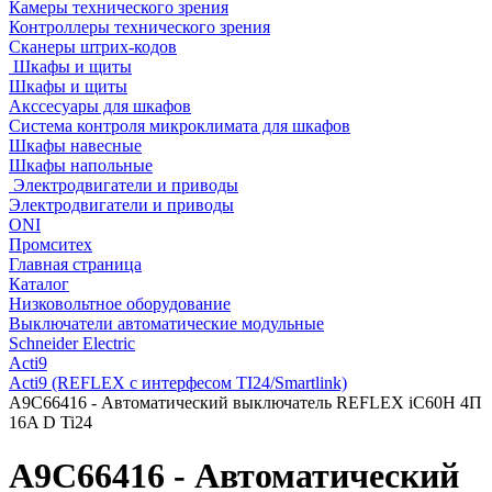
Камеры технического зрения
Контроллеры технического зрения
Сканеры штрих-кодов
Шкафы и щиты
Шкафы и щиты
Акссесуары для шкафов
Система контроля микроклимата для шкафов
Шкафы навесные
Шкафы напольные
Электродвигатели и приводы
Электродвигатели и приводы
ONI
Промситех
Главная страница
Каталог
Низковольтное оборудование
Выключатели автоматические модульные
Schneider Electric
Acti9
Acti9 (REFLEX c интерфесом TI24/Smartlink)
A9C66416 - Автоматический выключатель REFLEX iC60H 4П
16A D Ti24
A9C66416 - Автоматический