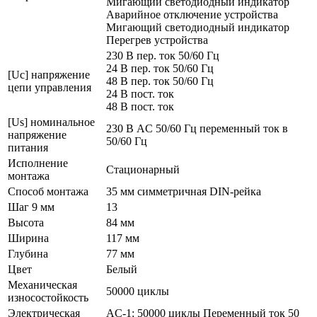
Мигающий светодиодный индикатор
Аварийное отключение устройства
Мигающий светодиодный индикатор
Перегрев устройства
230 В пер. ток 50/60 Гц
24 В пер. ток 50/60 Гц
[Uc] напряжение
48 В пер. ток 50/60 Гц
цепи управления
24 В пост. ток
48 В пост. ток
[Us] номинальное
230 В AC 50/60 Гц переменный ток в
напряжение
50/60 Гц
питания
Исполнение
Стационарный
монтажа
Способ монтажа
35 мм симметричная DIN-рейка
Шаг 9 мм
13
Высота
84 мм
Ширина
117 мм
Глубина
77 мм
Цвет
Белый
Механическая
50000 циклы
износостойкость
Электрическая
AC-1: 50000 циклы Переменный ток 50