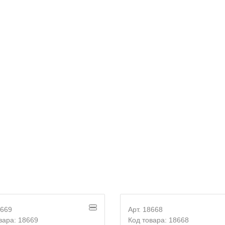
E-mail
Согласие на
обработку персональных данных
8669
Арт. 18668
вара: 18669
Код товара: 18668