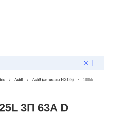
tric
Acti9
Acti9 (автоматы NG125)
18855 -
25L 3П 63A D