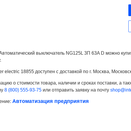
 Автоматический выключатель NG125L 3П 63A D можно купи
.
er electric 18855 доступен с доставкой по г. Москва, Москов
цию о стоимости товара, наличии и сроках поставки, а так
ну
8 (800) 555-93-75
или отправить заявку на почту
shop@inte
Автоматизация предприятия
ение:
Ваше имя
Телефон*