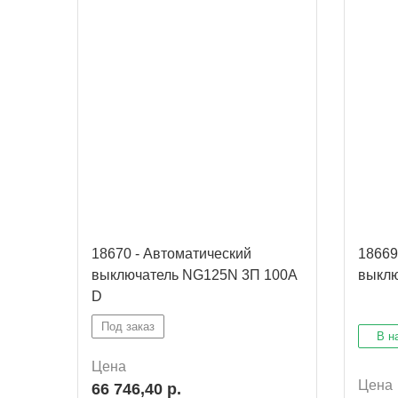
18670 - Автоматический
18669
выключатель NG125N 3П 100A
выклю
D
Под заказ
В н
Цена
Цена
66 746,40 р.