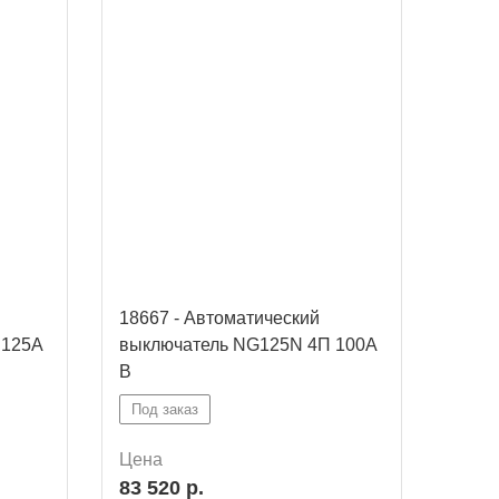
18667 - Автоматический
18666
 125A
выключатель NG125N 4П 100A
выкл
B
Под заказ
Под 
Цена
Цена
83 520 р.
76 5