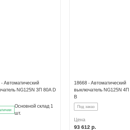
 - Автоматический
18668 - Автоматический
чатель NG125N 3П 80A D
выключатель NG125N 4П
B
Основной склад
1
Под заказ
аличии
шт.
Цена
93 612 р.