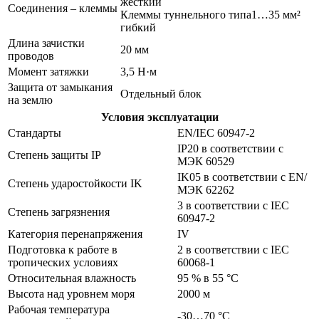
жесткий
Соединения – клеммы
Клеммы туннельного типа1…35 мм²
гибкий
Длина зачистки
20 мм
проводов
Момент затяжки
3,5 Н·м
Защита от замыкания
Отдельный блок
на землю
Условия эксплуатации
Стандарты
EN/IEC 60947-2
IP20 в соответствии с
Степень защиты IP
МЭК 60529
IK05 в соответствии с EN/
Степень ударостойкости IK
МЭК 62262
3 в соответствии с IEC
Степень загрязнения
60947-2
Категория перенапряжения
IV
Подготовка к работе в
2 в соответствии с IEC
тропических условиях
60068-1
Относительная влажность
95 % в 55 °C
Высота над уровнем моря
2000 м
Рабочая температура
-30…70 °C