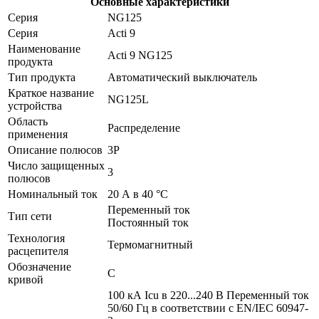
Основные характеристики
Серия
NG125
Серия
Acti 9
Наименование
Acti 9 NG125
продукта
Тип продукта
Автоматический выключатель
Краткое название
NG125L
устройства
Область
Распределение
применения
Описание полюсов
3P
Число защищенных
3
полюсов
Номинальный ток
20 А в 40 °C
Переменный ток
Тип сети
Постоянный ток
Технология
Термомагнитный
расцепителя
Обозначение
С
кривой
100 кА Icu в 220...240 В Переменный ток
50/60 Гц в соответствии с EN/IEC 60947-