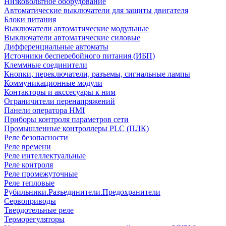
Низковольтное оборудование
Автоматические выключатели для защиты двигателя
Блоки питания
Выключатели автоматические модульные
Выключатели автоматические силовые
Дифференциальные автоматы
Источники бесперебойного питания (ИБП)
Клеммные соединители
Кнопки, переключатели, разъемы, сигнальные лампы
Коммуникационные модули
Контакторы и акссесуары к ним
Ограничители перенапряжений
Панели оператора HMI
Приборы контроля параметров сети
Промышленные контроллеры PLC (ПЛК)
Реле безопасности
Реле времени
Реле интеллектуальные
Реле контроля
Реле промежуточные
Реле тепловые
Рубильники.Разъединители.Предохранители
Сервоприводы
Твердотельные реле
Терморегуляторы