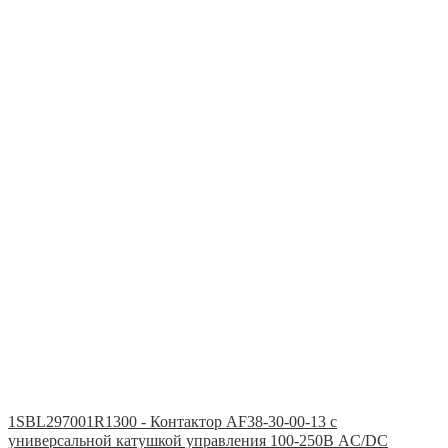
1SBL297001R1300 - Контактор AF38-30-00-13 с
универсальной катушкой управления 100-250В AC/DC