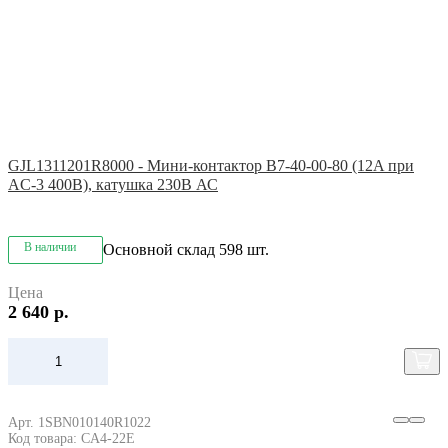
GJL1311201R8000 - Мини-контактор B7-40-00-80 (12A при
AC-3 400В), катушка 230В АС
В наличии
Основной склад
598 шт.
Цена
2 640 р.
Арт. 1SBN010140R1022
Код товара: CA4-22E