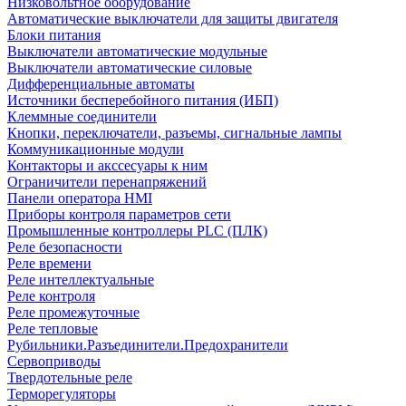
Низковольтное оборудование
Автоматические выключатели для защиты двигателя
Блоки питания
Выключатели автоматические модульные
Выключатели автоматические силовые
Дифференциальные автоматы
Источники бесперебойного питания (ИБП)
Клеммные соединители
Кнопки, переключатели, разъемы, сигнальные лампы
Коммуникационные модули
Контакторы и акссесуары к ним
Ограничители перенапряжений
Панели оператора HMI
Приборы контроля параметров сети
Промышленные контроллеры PLC (ПЛК)
Реле безопасности
Реле времени
Реле интеллектуальные
Реле контроля
Реле промежуточные
Реле тепловые
Рубильники.Разъединители.Предохранители
Сервоприводы
Твердотельные реле
Терморегуляторы