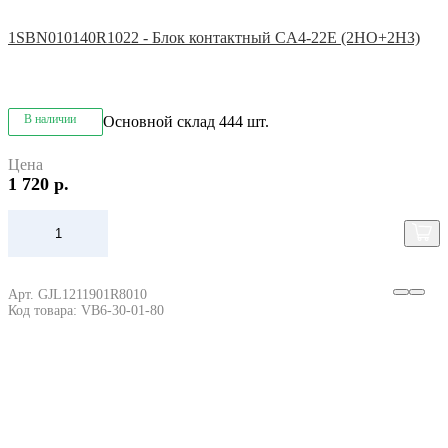
1SBN010140R1022 - Блок контактный CA4-22E (2НО+2НЗ)
В наличии
Основной склад
444 шт.
Цена
1 720 р.
Арт. GJL1211901R8010
Код товара: VB6-30-01-80