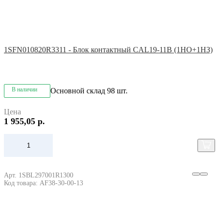
1SFN010820R3311 - Блок контактный CAL19-11B (1НО+1НЗ)
В наличии
Основной склад
98 шт.
Цена
1 955,05 р.
Арт. 1SBL297001R1300
Код товара: AF38-30-00-13