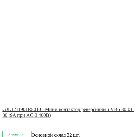
GJL1211901R8010 - Мини-контактор реверсивный VB6-30-01-
80 (9A при AC-3 400В)
В наличии
Основной склад
32 шт.