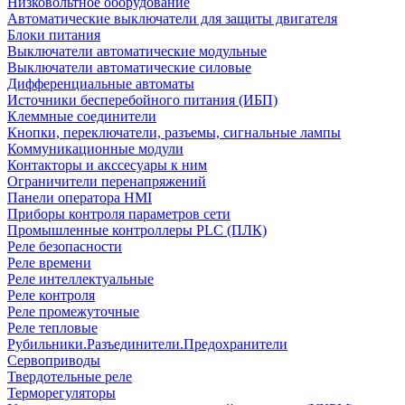
Низковольтное оборудование
Автоматические выключатели для защиты двигателя
Блоки питания
Выключатели автоматические модульные
Выключатели автоматические силовые
Дифференциальные автоматы
Источники бесперебойного питания (ИБП)
Клеммные соединители
Кнопки, переключатели, разъемы, сигнальные лампы
Коммуникационные модули
Контакторы и акссесуары к ним
Ограничители перенапряжений
Панели оператора HMI
Приборы контроля параметров сети
Промышленные контроллеры PLC (ПЛК)
Реле безопасности
Реле времени
Реле интеллектуальные
Реле контроля
Реле промежуточные
Реле тепловые
Рубильники.Разъединители.Предохранители
Сервоприводы
Твердотельные реле
Терморегуляторы