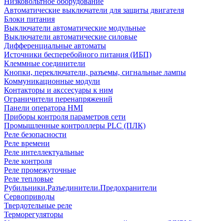
Низковольтное оборудование
Автоматические выключатели для защиты двигателя
Блоки питания
Выключатели автоматические модульные
Выключатели автоматические силовые
Дифференциальные автоматы
Источники бесперебойного питания (ИБП)
Клеммные соединители
Кнопки, переключатели, разъемы, сигнальные лампы
Коммуникационные модули
Контакторы и акссесуары к ним
Ограничители перенапряжений
Панели оператора HMI
Приборы контроля параметров сети
Промышленные контроллеры PLC (ПЛК)
Реле безопасности
Реле времени
Реле интеллектуальные
Реле контроля
Реле промежуточные
Реле тепловые
Рубильники.Разъединители.Предохранители
Сервоприводы
Твердотельные реле
Терморегуляторы